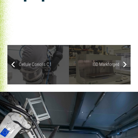
|
Modix Big Fiber
|
Modix Big 120 V3
|
Modix Big60 V3
|
Cellule Kuka – Dyze Pulsar
Lynxter S600D
Cellule Coriolis C1
I3D Markforged