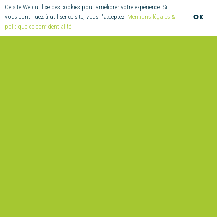
Ce site Web utilise des cookies pour améliorer votre expérience. Si
+33 (0)2 97 55 08
OK
vous continuez à utiliser ce site, vous l'acceptez.
Mentions légales &
70
politique de confidentialité
compositic@univ-
ubs.fr
Parc Technologique
de Soye
2 Allée Copernic
56270 Ploemeur
France
© Compositic – Création : twins –
Mentions légales et Politique de
Confidentialité