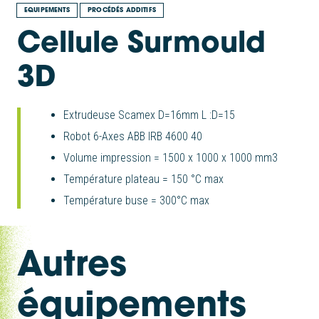
EQUIPEMENTS
PROCÉDÉS ADDITIFS
Cellule Surmould
3D
Extrudeuse Scamex D=16mm L :D=15
Robot 6-Axes ABB IRB 4600 40
Volume impression = 1500 x 1000 x 1000 mm3
Température plateau = 150 °C max
Température buse = 300°C max
Autres
équipements
|
|
Cellule Addcomposites AFP-XS