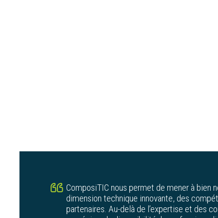
|
|
Thermogranulatrice Wanner – TG20/3
Thermoformeuse Bassompierre-
|
Scientax-TF3525
Extrudeuse bivis Co-rotative – TSA
FSCM 21
|
DSC
ComposiTIC nous permet de mener à bien 
dimension technique innovante, des compét
partenaires. Au-delà de l’expertise et des