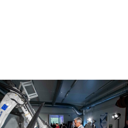
|
|
Broyeur Wanner – D25.38
Ligne d’Extrusion Calandrage
Brabender
|
Moyens de caractérisation mécanique