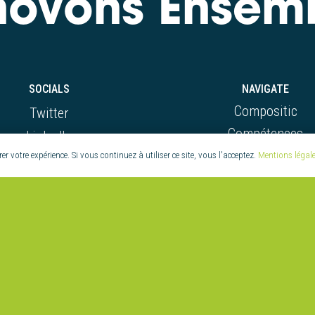
novons Ensem
SOCIALS
NAVIGATE
Compositic
Twitter
Compétences
LinkedIn
Réalisations
r votre expérience. Si vous continuez à utiliser ce site, vous l'acceptez.
Mentions légales
Youtube
Actus & Évènemen
Facebook
© Compositic – Création : twins – Mentions légales et Politique de Confidentialité