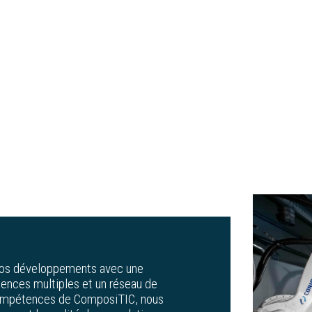
|
Déchiqueteur ECP – BDR 110 600
|
|
Presse Labtech LP-S-50
Mélangeur Interne Brabender
Rheocorder
nos développements avec une
ences multiples et un réseau de
 compétences de ComposiTIC, nous