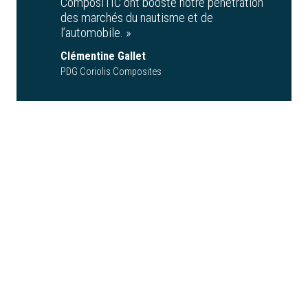
ComposiTIC ont boosté notre pénétration
des marchés du nautisme et de
l’automobile. »
Clémentine Gallet
PDG Coriolis Composites