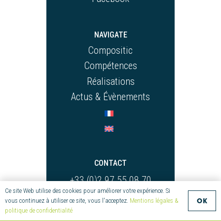
NAVIGATE
Compositic
Compétences
Réalisations
Actus & Évènements
CONTACT
+33 (0)2 97 55 08 70
Ce site Web utilise des cookies pour améliorer votre expérience. Si
compositic@univ-
OK
vous continuez à utiliser ce site, vous l'acceptez.
Mentions légales &
ubs.fr
politique de confidentialité
Parc Technologique