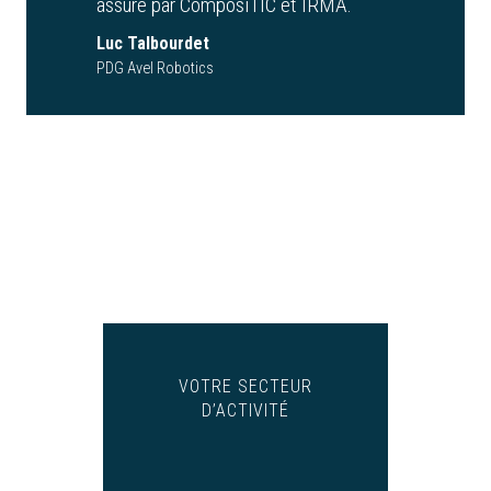
assuré par ComposiTIC et IRMA.
Luc Talbourdet
PDG Avel Robotics
VOTRE SECTEUR
D’ACTIVITÉ