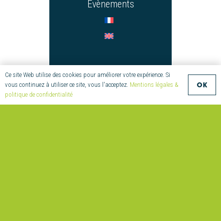
Évènements
CONTACT
Ce site Web utilise des cookies pour améliorer votre expérience. Si
OK
vous continuez à utiliser ce site, vous l'acceptez.
Mentions légales &
+33 (0)2 97 55 08
politique de confidentialité
70
compositic@univ-
ubs.fr
Parc
Technologique de
Soye
2 Allée Copernic
56270 Ploemeur
France