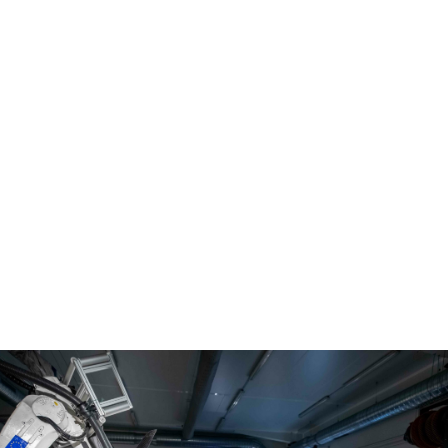
|
Modix Big60 V3