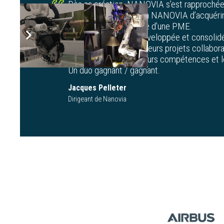
Dès sa création, NANOVIA s’est rapproché
coopération a permis à NANOVIA d’acquér
compatibles à l’échelle d’une PME.
Notre relation s’est développée et consolidé
COMPOSITIC sur plusieurs projets collabora
structures d’étendre leurs compétences et l
Un duo gagnant / gagnant.
Jacques Pelleter
Dirigeant de Nanovia