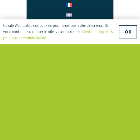
Ce site Web utilise des cookies pour améliorer votre expérience. Si
OK
vous continuez à utiliser ce site, vous l'acceptez.
Mentions légales &
CONTACT
politique de confidentialité
+33 (0)2 97 55 08 70
compositic@univ-ubs.fr
Parc Technologique de
Soye
2 Allée Copernic
56270 Ploemeur France
© Compositic – Création : twins –
Mentions légales et Politique de
Confidentialité