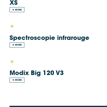
XS
MORE
Spectroscopie infrarouge
MORE
Modix Big 120 V3
MORE