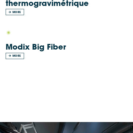
thermogravimétrique
MORE
Modix Big Fiber
MORE