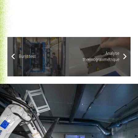
|
Moyens de microscopie
|
Enceinte UV solarbox E3000
|
Rhéomètre capillaire
Analyse thermogravimétrique
Analyse
Burst test
thermogravimétrique