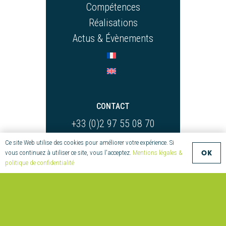
Compétences
Réalisations
Actus & Évènements
CONTACT
+33 (0)2 97 55 08 70
compositic@univ-ubs.fr
Ce site Web utilise des cookies pour améliorer votre expérience. Si
Parc Technologique
OK
vous continuez à utiliser ce site, vous l'acceptez.
Mentions légales &
politique de confidentialité
de Soye
2 Allée Copernic
56270 Ploemeur
France