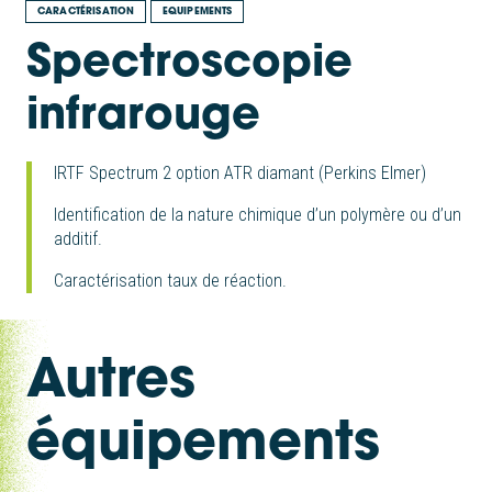
CARACTÉRISATION
EQUIPEMENTS
Spectroscopie
infrarouge
IRTF Spectrum 2 option ATR diamant (Perkins Elmer)
Identification de la nature chimique d’un polymère ou d’un
additif.
Caractérisation taux de réaction.
Autres
équipements
|
|
Moyens de caractérisation mécanique
|
DSC