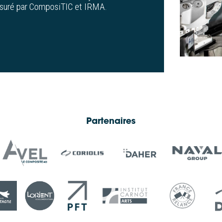
 assuré par ComposiTIC et IRMA.
Partenaires