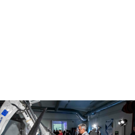
|
 E3000
Rhéomètre capillaire