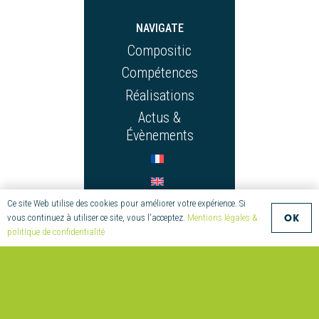
NAVIGATE
Compositic
Compétences
Réalisations
Actus &
Évènements
Ce site Web utilise des cookies pour améliorer votre expérience. Si
OK
vous continuez à utiliser ce site, vous l'acceptez.
Mentions légales &
CONTACT
politique de confidentialité
+33 (0)2 97
55 08 70
compositic@univ-
ubs.fr