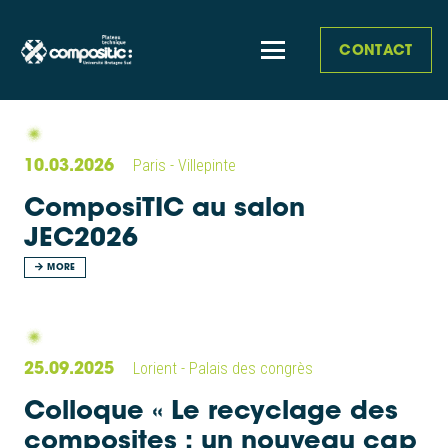
CONTACT
10.03.2026
Paris - Villepinte
ComposiTIC au salon
JEC2026
MORE
25.09.2025
Lorient - Palais des congrès
Colloque « Le recyclage des
composites : un nouveau cap