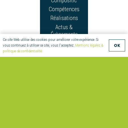
Compositic
Compétences
Réalisations
Actus &
Évènements
Ce site Web utilise des cookies pour améliorer votre expérience. Si
OK
vous continuez à utiliser ce site, vous l'acceptez.
Mentions légales &
politique de confidentialité
CONTACT
+33
(0)2
97
55
08
70
compositic@univ-