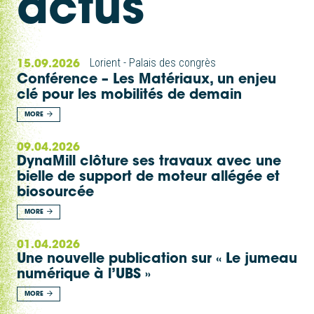
actus
15.09.2026
Lorient - Palais des congrès
Conférence – Les Matériaux, un enjeu
clé pour les mobilités de demain
MORE
09.04.2026
DynaMill clôture ses travaux avec une
bielle de support de moteur allégée et
biosourcée
MORE
01.04.2026
Une nouvelle publication sur « Le jumeau
numérique à l’UBS »
MORE