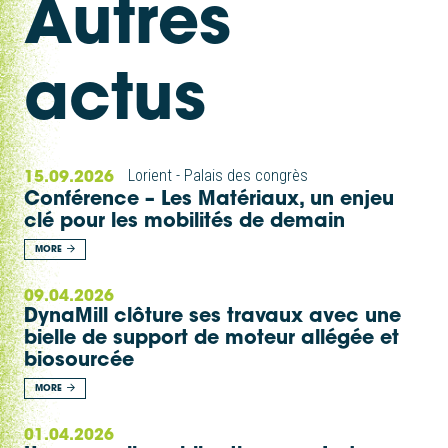
Autres
actus
15.09.2026
Lorient - Palais des congrès
Conférence – Les Matériaux, un enjeu
clé pour les mobilités de demain
MORE
09.04.2026
DynaMill clôture ses travaux avec une
bielle de support de moteur allégée et
biosourcée
MORE
01.04.2026