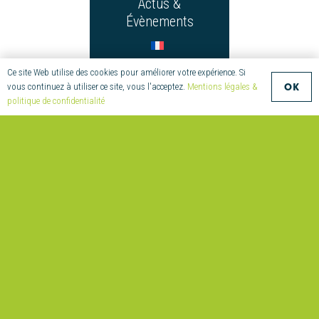
Actus &
Évènements
Ce site Web utilise des cookies pour améliorer votre expérience. Si
OK
vous continuez à utiliser ce site, vous l'acceptez.
Mentions légales &
politique de confidentialité
CONTACT
+33 (0)2
97 55 08
70
compositic@univ-
ubs.fr
Parc
Technologique
de Soye
2 Allée