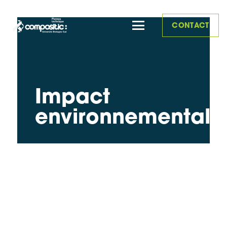
CONTACT
Impact
environnemental
|
Thermogranulatrice Wanner – TG20/3
|
Déchiqueteur ECP – BDR 110 600
|
Broyeur Wanner – D25.38
|