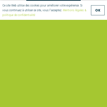
Ce site Web utilise des cookies pour améliorer votre expérience. Si
OK
vous continuez à utiliser ce site, vous l'acceptez.
Mentions légales &
CONTACT
politique de confidentialité
+33 (0)2 97 55
08 70
compositic@univ-
ubs.fr
Parc
Technologique
de Soye
2 Allée
Copernic
56270
Ploemeur
France
© Compositic – Création :