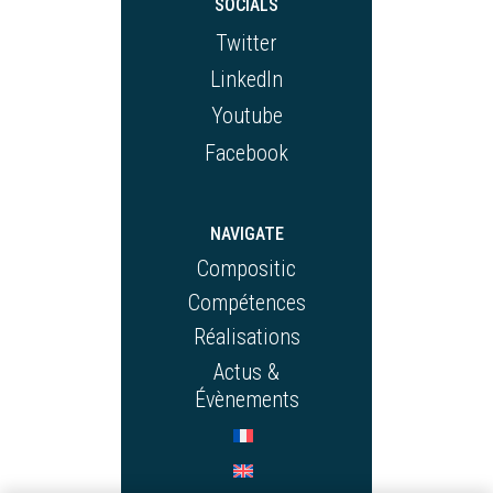
SOCIALS
Twitter
LinkedIn
Youtube
Facebook
NAVIGATE
Compositic
Compétences
Réalisations
Actus &
Évènements