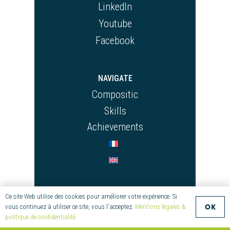
LinkedIn
Youtube
Facebook
NAVIGATE
Compositic
Skills
Achievements
CONTACT
Ce site Web utilise des cookies pour améliorer votre expérience. Si
OK
vous continuez à utiliser ce site, vous l'acceptez.
Mentions légales &
+33 (0)2 97 55 08 70
politique de confidentialité
compositic@univ-ubs.fr