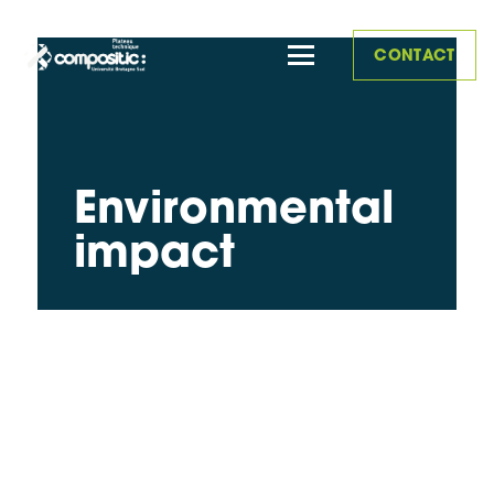
CONTACT
Environmental
impact
|
Thermogranulator Wanner – TG20/3
|
Grinder ECP – BDR 110 600
|
Shredder Wanner – D25.38
|