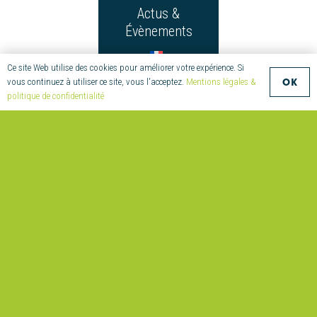
Actus &
Évènements
Ce site Web utilise des cookies pour améliorer votre expérience. Si
OK
vous continuez à utiliser ce site, vous l'acceptez.
Mentions légales &
politique de confidentialité
CONTACT
+33
(0)2
97
55
08
70
compositic@univ-
ubs.fr
Parc