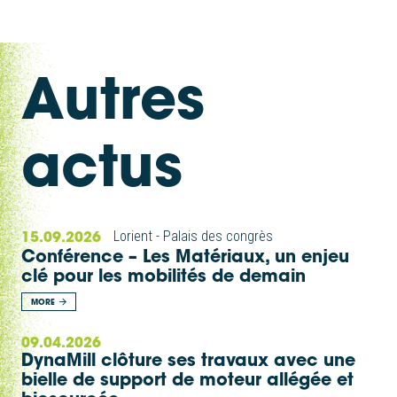
Autres
actus
15.09.2026
Lorient - Palais des congrès
Conférence – Les Matériaux, un enjeu
clé pour les mobilités de demain
MORE
09.04.2026
DynaMill clôture ses travaux avec une
bielle de support de moteur allégée et