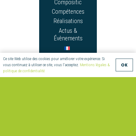
Compositic
Compétences
Réalisations
Actus &
Évènements
Ce site Web utilise des cookies pour améliorer votre expérience. Si
OK
vous continuez à utiliser ce site, vous l'acceptez.
Mentions légales &
politique de confidentialité
CONTACT
+33
(0)2 97
55 08
70
compositic@univ-
ubs.fr