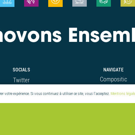
novons Ensem
SOCIALS
NAVIGATE
Compositic
Twitter
Compétences
LinkedIn
r votre expérience. Si vous continuez à utiliser ce site, vous l'acceptez.
Mentions légales
Réalisations
Youtube
Actus & Évènement
Facebook