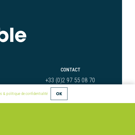
ble
CONTACT
+33 (0)2 97 55 08 70
compositic@univ-ubs.fr
OK
 & politique de confidentialité
Parc Technologique de Soye
s
2 Allée Copernic
56270 Ploemeur France