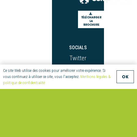
TÉLÉCHARGER
LA
BROCHURE
SOCIALS
Twitter
LinkedIn
Ce site Web utilise des cookies pour améliorer votre expérience. Si
OK
vous continuez à utiliser ce site, vous l'acceptez.
Mentions légales &
Youtube
politique de confidentialité
Facebook
NAVIGATE
Compositic
Compétences