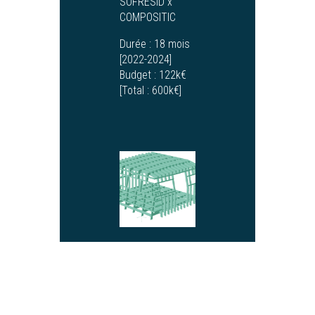
SOFRESID x
COMPOSITIC
Durée :
18 mois
[2022-2024]
Budget :
122k€
[Total : 600k€]