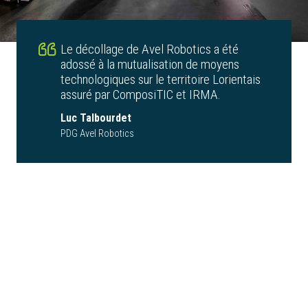
Le décollage de Avel Robotics a été
adossé à la mutualisation de moyens
technologiques sur le territoire Lorientais
assuré par ComposiTIC et IRMA.
Luc Talbourdet
PDG Avel Robotics