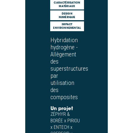
CARACTÉRISATION
MATÉRIAUX
DESIGN
NUMÉRIQUE
IMPACT
ENVIRONNEMENTAL
Hybridation
hydrogène -
Allègement
des
superstructures
par
utilisation
des
composites
Un projet
ZÉPHYR &
BORÉE x PIRIOU
x ENTECH x