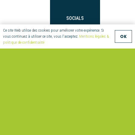
SOCIALS
Twitter
Ce site Web utilise des cookies pour améliorer votre expérience. Si
OK
vous continuez à utiliser ce site, vous l'acceptez.
Mentions légales &
LinkedIn
politique de confidentialité
Youtube
Facebook
NAVIGATE
Compositic
Compétences
Réalisations
Actus &
Évènements