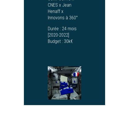
CNES x Jean
Henaff x
Innovons à 360°
Durée :
24 mois
[2020-2022]
Budget :
30k€