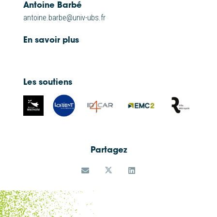
Antoine Barbé
antoine.barbe@univ-ubs.fr
En savoir plus
Les soutiens
En chargeant cette vidéo, vous acceptez la
politique de confidentialité de
Youtube
.
Toujours charger Youtube vidéos sur
ce site.
Partagez
CHARGER LA VIDÉO