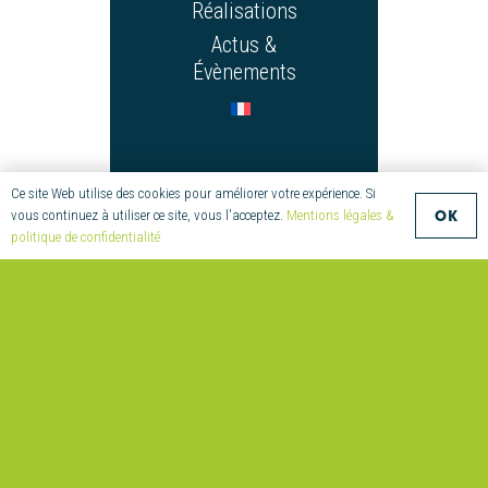
Réalisations
Actus &
Évènements
CONTACT
Ce site Web utilise des cookies pour améliorer votre expérience. Si
OK
vous continuez à utiliser ce site, vous l'acceptez.
Mentions légales &
+33 (0)2 97 55 08
politique de confidentialité
70
compositic@univ-
ubs.fr
Parc
Technologique de
Soye
2 Allée Copernic
56270 Ploemeur