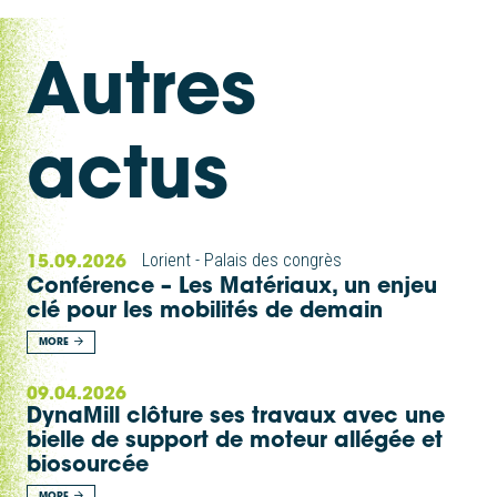
Autres
actus
15.09.2026
Lorient - Palais des congrès
Conférence – Les Matériaux, un enjeu
clé pour les mobilités de demain
MORE
09.04.2026
DynaMill clôture ses travaux avec une
bielle de support de moteur allégée et
biosourcée
MORE