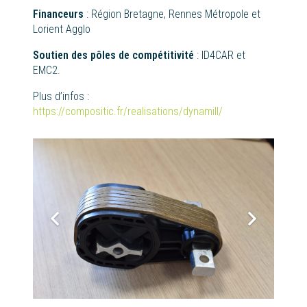
Financeurs
: Région Bretagne, Rennes Métropole et
Lorient Agglo
Soutien des pôles de compétitivité
: ID4CAR et
EMC2.
Plus d’infos :
https://compositic.fr/realisations/dynamill/