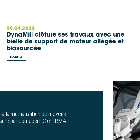
s
09.04.2026
DynaMill clôture ses travaux avec une
bielle de support de moteur allégée et
biosourcée
MORE
 à la mutualisation de moyens
 assuré par ComposiTIC et IRMA.