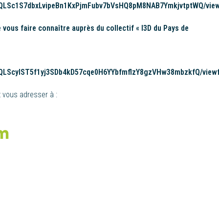
AIpQLSc1S7dbxLvipeBn1KxPjmFubv7bVsHQ8pM8NAB7YmkjvtptWQ/vie
 vous faire connaître auprès du collectif « I3D du Pays de
AIpQLScyIST5f1yj3SDb4kD57cqe0H6YYbfmflzY8gzVHw38mbzkfQ/view
 vous adresser à :
om