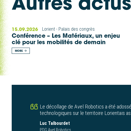
Autres actu
15.09.2026
Lorient - Palais des congrès
Conférence – Les Matériaux, un enjeu
clé pour les mobilités de demain
MORE
Le décollage de Avel Robotics a été adossé
technologiques sur le territoire Lorientais
Luc Talbourdet
PDG Avel Robotics