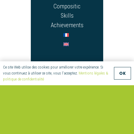
Compositic
Skills
Achievements
CONTACT
Ce site Web utilise des cookies pour améliorer votre expérience. Si
OK
vous continuez à utiliser ce site, vous l'acceptez.
Mentions légales &
+33 (0)2 97 55 08
politique de confidentialité
70
compositic@univ-
ubs.fr
Parc
technologique de
Soye